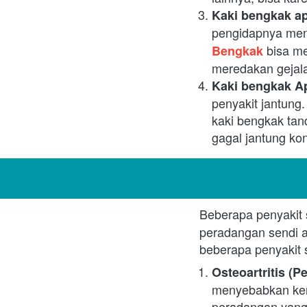
Kaki bengkak a
pengidapnya men
bisa me
Bengkak
meredakan gejal
Kaki bengkak Ap
penyakit jantung.
kaki bengkak tand
gagal jantung kon
Beberapa penyakit
peradangan sendi a
beberapa penyakit 
Osteoartritis (
menyebabkan keru
peradangan yan