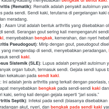
: Rematik adalah penyakit autoimun ya
ritis (Rematik)
 pada sendi. Sendi kaki, terutama di pergelangan kaki d
 dan meradang.
: Asam Urat adalah bentuk arthritis yang disebabkan 
)
 di sendi. Serangan gout sering kali mempengaruhi sendi b
, menyebabkan
, kemerahan, dan nyeri hebat
ki
bengkak
: Mirip dengan gout, pseudogout diseb
tritis Pseudogout)
at yang mengendap di sendi, menyebabkan peradangan,
asuk sendi
.
kaki
: Lupus adalah penyakit autoimun y
sus Sistemik (SLE)
yak organ tubuh, termasuk sendi. Gejala sendi lupus 
, dan kekakuan pada
.
sendi kaki
: Ini adalah jenis arthritis yang terkait dengan psoriasis, s
k
k dapat menyebabkan
pada sendi-sendi
dan
bengkak
kaki
kaki, sering kali dengan gejala seperti “jari sosis.”
: Infeksi pada sendi (biasanya disebabkan o
tritis Septik)
adangan akut, nyeri, dan
ya
bengkak pada sendi kaki