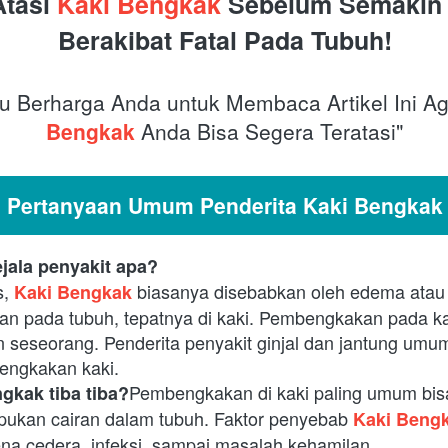
tasi 
Kaki Bengkak 
Sebelum Semakin 
Berakibat Fatal Pada Tubuh!
 Berharga Anda untuk Membaca Artikel Ini Ag
Bengkak 
Anda Bisa Segera Teratasi"
Pertanyaan Umum Penderita Kaki Bengkak
jala penyakit apa?
s,
biasanya disebabkan oleh edema atau
Kaki Bengkak
n pada tubuh, tepatnya di kaki. Pembengkakan pada kak
n seseorang. Penderita penyakit ginjal dan jantung umu
ngkakan kaki.
Pembengkakan di kaki paling umum bisa 
gkak tiba tiba?
ukan cairan dalam tubuh. Faktor penyebab
Kaki Beng
ena cedera, infeksi, sampai masalah kehamilan.