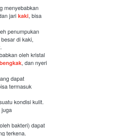
ng menyebabkan 
an jari
, bisa
kaki
oleh penumpukan 
esar di kaki, 
.
abkan oleh kristal 
, dan nyeri 
bengkak
ang dapat 
bisa termasuk
uatu kondisi kulit. 
 juga 
leh bakteri) dapat 
ng terkena.