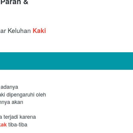
Parah & 
ar Keluhan 
Kaki 
 adanya 
i dipengaruhi oleh 
mnya akan 
terjadi karena 
tiba-tiba 
kak