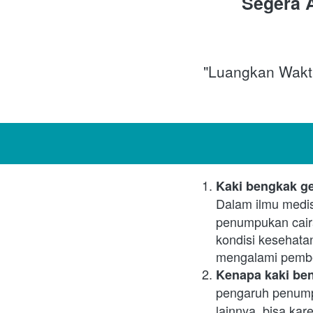
Segera A
"Luangkan Waktu
Kaki bengkak ge
Dalam ilmu medi
penumpukan caira
kondisi kesehata
mengalami pembe
Kenapa kaki ben
pengaruh penump
lainnya, bisa kar