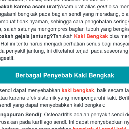
Asam urat alias
bisa me
pakah karena asam urat?
gout
galami bengkak pada bagian sendi yang meradang, bi
mbuat tidak nyaman, sehingga cara pengobatan seringka
a, salah satunya mengompres bagian tubuh yang bengk
Tahukah
bisa men
akah gejala jantung?
Kaki Bengkak
 Hal ini tentu harus menjadi perhatian serius bagi masyara
a penyakit jantung, ini diketahui terjadi pada seseoran
gestif.
Berbagai Penyebab Kaki Bengkak
 sendi dapat menyebabkan
, baik secara l
kaki bengkak
tau karena efek sistemik yang mempengaruhi kaki. Berik
sendi yang dapat menyebabkan kaki bengkak:
: Osteoartritis adalah penyakit sendi d
Pengapuran Sendi)
sakan pada kartilago sendi. Ini dapat menyebabkan nye
g kadang-kadang menyebabkan
.
bengkak di sendi kaki