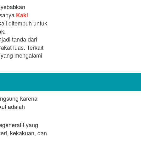
nyebabkan 
asanya
Kaki 
li ditempuh untuk 
ak.
jadi tanda dari 
kat luas. Terkait 
g yang mengalami 
angsung karena 
ut adalah 
egeneratif yang 
ri, kekakuan, dan 