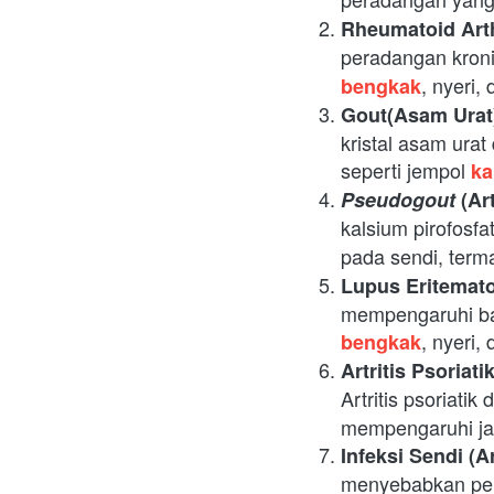
Rheumatoid Arth
peradangan kronis
, nyeri,
bengkak
Gout(Asam Urat
kristal asam urat
seperti jempol
ka
Pseudogout
(Ar
kalsium pirofosf
pada sendi, term
Lupus Eritemato
mempengaruhi ban
, nyeri
bengkak
Artritis Psoriati
Artritis psoriati
mempengaruhi jari 
Infeksi Sendi (Ar
menyebabkan per